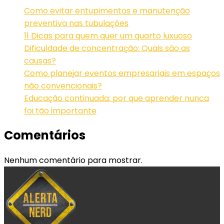
Como evitar entupimentos e manutenção
preventiva nas tubulações
11 Dicas para quem quer um quarto luxuoso
Dificuldade de concentração: Quais são as
causas?
Como planejar eventos empresariais em espaços
não convencionais?
Educação continuada: por que aprender nunca
foi tão importante
Comentários
Nenhum comentário para mostrar.