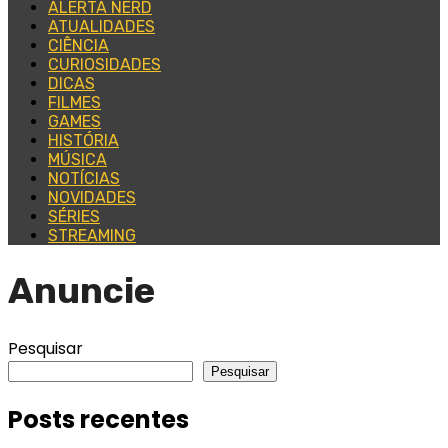
ALERTA NERD
ATUALIDADES
CIÊNCIA
CURIOSIDADES
DICAS
FILMES
GAMES
HISTÓRIA
MÚSICA
NOTÍCIAS
NOVIDADES
SÉRIES
STREAMING
Anuncie
Pesquisar
Pesquisar
Posts recentes