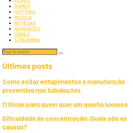
FILMES
GAMES
HISTÓRIA
MÚSICA
NOTÍCIAS
NOVIDADES
SÉRIES
STREAMING
Últimos posts
Como evitar entupimentos e manutenção
preventiva nas tubulações
11 Dicas para quem quer um quarto luxuoso
Dificuldade de concentração: Quais são as
causas?