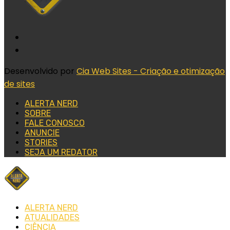
Desenvolvido por
Cia Web Sites - Criação e otimização
de sites
ALERTA NERD
SOBRE
FALE CONOSCO
ANUNCIE
STORIES
SEJA UM REDATOR
ALERTA NERD
ATUALIDADES
CIÊNCIA